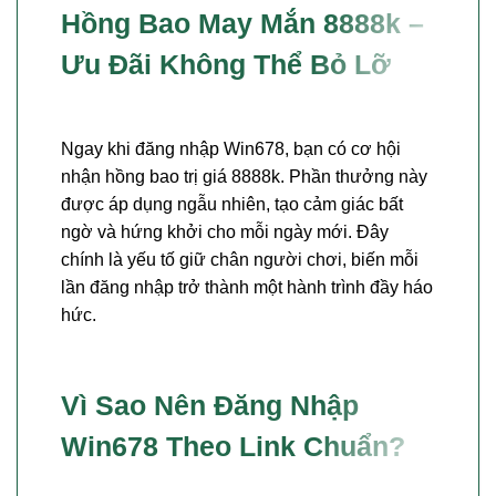
Hồng Bao May Mắn 8888k –
Ưu Đãi Không Thể Bỏ Lỡ
Ngay khi đăng nhập Win678, bạn có cơ hội
nhận hồng bao trị giá 8888k. Phần thưởng này
được áp dụng ngẫu nhiên, tạo cảm giác bất
ngờ và hứng khởi cho mỗi ngày mới. Đây
chính là yếu tố giữ chân người chơi, biến mỗi
lần đăng nhập trở thành một hành trình đầy háo
hức.
Vì Sao Nên Đăng Nhập
Win678 Theo Link Chuẩn?