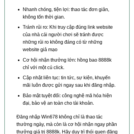
Nhanh chóng, tiện lợi: thao tác đơn giản,
không tốn thời gian.
Tránh rủi ro: Khi truy cập đúng link website
của nhà cái người chơi sẽ tránh được
những rủi ro không đáng có từ những
website giả mạo
Cơ hội nhận thưởng lớn: hồng bao 8888k
chỉ với một cú click.
Cập nhật liên tục: tin tức, sự kiện, khuyến
mãi luôn được gửi ngay sau khi đăng nhập.
Bảo mật tuyệt đối: công nghệ mã hóa hiện
đại, bảo vệ an toàn cho tài khoản.
Đăng nhập Win678 không chỉ là thao tác
thường ngày, mà còn là cơ hội nhận ngay phần
thưởng giá trị 8888k. Hãy duy trì thói quen đăng